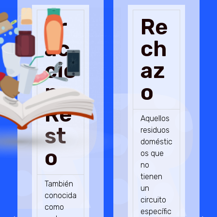
Fr
Re
Ac
Ch
Ció
Az
N
O
Primer Premio
Re
Concurso De
Aquellos
St
residuos
Belenes.
doméstic
O
os que
IES OJOS DEL
no
tienen
GUADIANA
También
un
conocida
circuito
como
específic