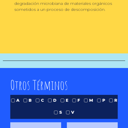
degradación microbiana de materiales orgánicos
sometidos a un proceso de descomposición.
Otros Términos
A
B
C
D
E
F
M
P
R
S
V