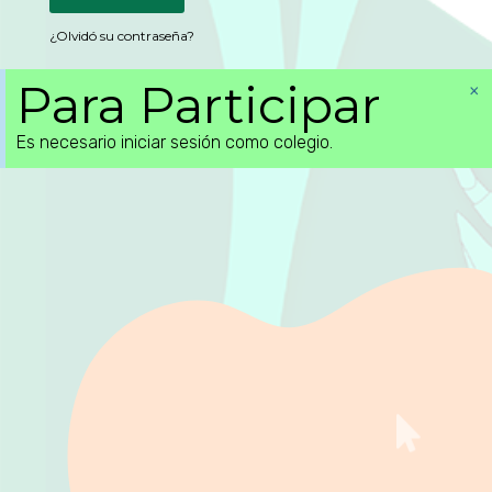
¿Olvidó su contraseña?
Para Participar
×
Es necesario iniciar sesión como colegio.
Primer Premio
Concurso De Belene
IES OJOS DEL
GUADIANA