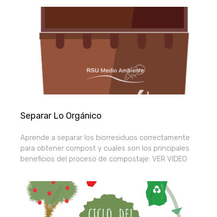
Primer Premio
Concurso De
Belenes.
IES OJOS DEL
GUADIANA
Separar Lo Orgánico
Aprende a separar los biorresiduos correctamente
para obtener compost y cuales son los principales
beneficios del proceso de compostaje: VER VIDEO