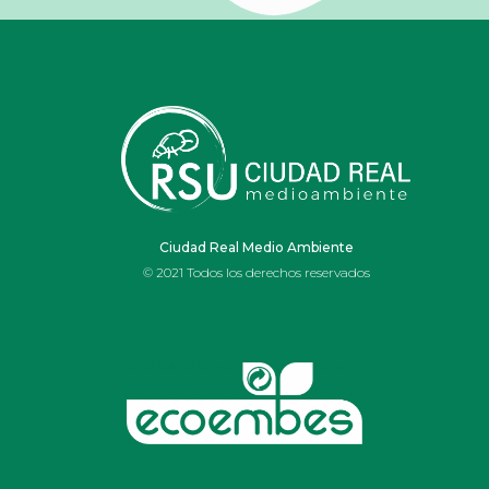
Portal de Belén realizado por alumnos y profesores de
Ciudad Real Medio Ambiente
arte
© 2021 Todos los derechos reservados
del Ies Ojos del Guadiana de Daimiel con residuos y
material reciclable 100%.