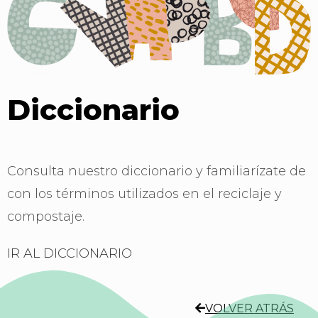
Diccionario
Primer Premio
Concurso De
Consulta nuestro diccionario y familiarízate de
Belenes.
con los términos utilizados en el reciclaje y
IES OJOS DEL
compostaje.
GUADIANA
IR AL DICCIONARIO
VOLVER ATRÁS