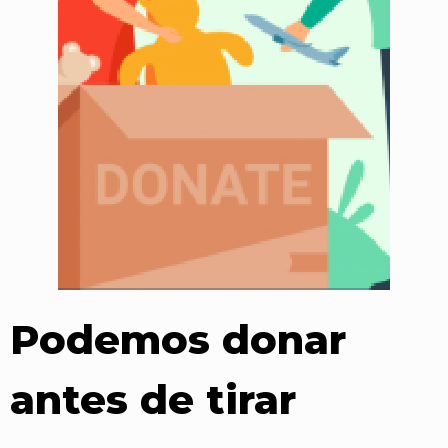
Primer Premio
Podemos donar
Concurso De
antes de tirar
Belenes.