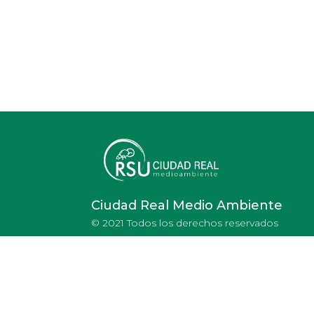
Ciudad Real Medio Ambiente
© 2021 Todos los derechos reservados
Portal de Belén real
arte
del Ies Ojos del Guad
material reciclable 1