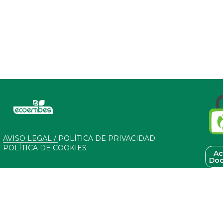
AVISO LEGAL / POLÍTICA DE PRIVACIDAD
POLÍTICA DE COOKIES
Ac
Doc
izado por alumnos y profesores de
iana de Daimiel con residuos y
00%.