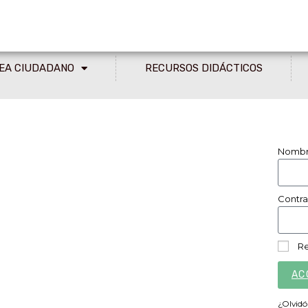
EA CIUDADANO
RECURSOS DIDÁCTICOS
 Premio Concurso De
Nombre
s.
Contr
JOS DEL GUADIANA
Re
AC
¿Olvidó